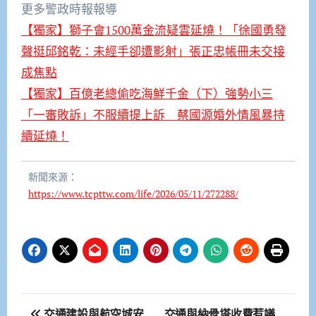
更多警政時報報導
【獨家】獅子會1500萬金流疑雲延燒！「徐國勇發
聲挺邱銘乾：未經手卻遭影射」張正忠帳冊未交接
成焦點
【獨家】百億老總偷吃海鮮千金（下）強勢小三
「一審敗訴」不服續提上訴 蔡國源婚外情風暴持
續延燒！
新聞來源：
https://www.tcpttw.com/life/2026/05/11/272288/
文
交通建設與航空城安
交通與納骨塔收費惹議