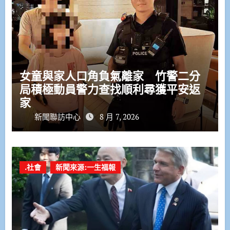
女童與家人口角負氣離家 竹警二分
局積極動員警力查找順利尋獲平安返
家
新聞聯訪中心
8 月 7, 2026
.社會
新聞來源:一生福報