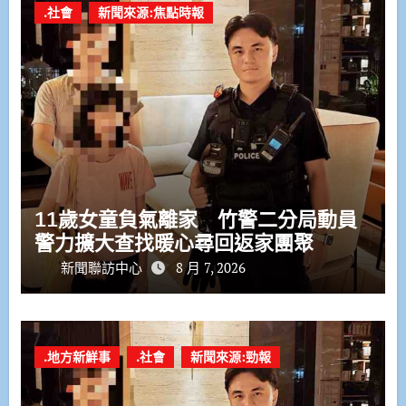
.社會
新聞來源:焦點時報
11歲女童負氣離家 竹警二分局動員
警力擴大查找暖心尋回返家團聚
新聞聯訪中心
8 月 7, 2026
.地方新鮮事
.社會
新聞來源:勁報