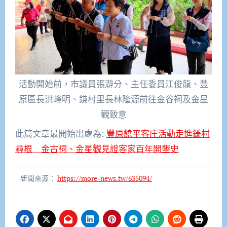
活動開始前，市議員張瀞分、主任委員江俊龍、豐
原區長洪峰明、鎌村里長林隆源前往金谷祠及金星
觀致意
此篇文章最開始出處為:
豐原饒平客庄活動走進鎌村
尋根 金古祠、金星觀見證客家百年開墾史
新聞來源：
https://more-news.tw/635094/