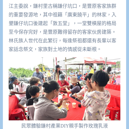
江主委說，鎌村里古稱鎌仔坑口，是豐原客家族群
的重要發源地，其中祖籍「廣東饒平」的林家，入
墾鎌仔坑口後建起「敦五堂」，一堂雙橫屋的格局
至今保存完好，是豐原難得留存的客家伙房建築。
林氏族人世代在此繁衍，每逢祭祖都還有長輩以客
家話念祭文，家族對土地的情感從未斷根。
民眾體驗鎌村產業DIY親手製作玫瑰乳液