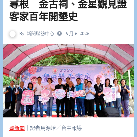
尋根 金古祠、金星觀見證
客家百年開墾史
By
新聞聯訪中心
6 月 6, 2026
墨新聞
｜記者馬源培／台中報導