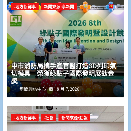
.地方新鮮事
新聞來源:享新聞
中市消防局攜手產官醫打造3D列印氣
切模具 榮獲綠點子國際發明展鈦金
獎
新聞聯訪中心
8 月 7, 2026
.地方新鮮事
.社會
新聞來源:勁報