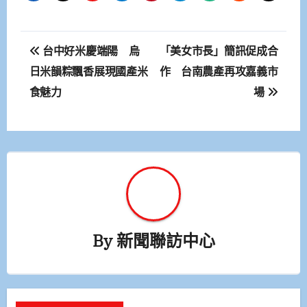
文
台中好米慶端陽 烏
「美女市長」簡訊促成合
章
日米韻粽飄香展現國產米
作 台南農產再攻嘉義市
食魅力
場
導
覽
By
新聞聯訪中心