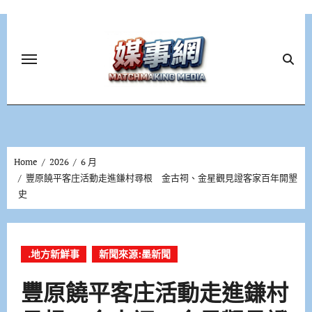
Skip
to
content
Home
2026
6 月
豐原饒平客庄活動走進鎌村尋根 金古祠、金星觀見證客家百年開墾
史
.地方新鮮事
新聞來源:墨新聞
豐原饒平客庄活動走進鎌村