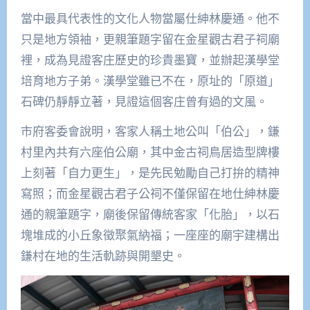
當中最具代表性的文化人物當屬仕紳林慶通。他不
只是地方領袖，更親筆題字留在金星觀古君子祠廟
裡，成為見證客庄歷史的珍貴墨寶，並辦起漢學堂
培育地方子弟。漢學堂雖已不在，原址的「原道」
石碑仍靜靜立著，見證這個客庄曾有過的文風。
市府客委會說明，客家人稱土地公叫「伯公」，鎌
村里內共有六座伯公廟，其中金古祠鳥居造型牌樓
上刻著「自力更生」，是先民勉勵自己打拚的精神
寫照；而金星觀古君子公祠不僅保留在地仕紳林慶
通的親筆題字，廟後保留傳統客家「化胎」，以石
塊堆成的小丘象徵聚氣納福；一座座的廟宇建構出
鎌村在地的生活軌跡與開墾史。