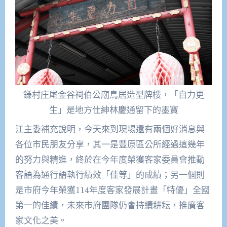
鎌村庄尾金谷祠伯公廟鳥居造型牌樓，「自力更
生」是地方仕紳林慶通留下的墨寶
江主委補充說明，今天來到現場還有兩個好消息與
各位市民朋友分享，其一是豐原區公所經過這幾年
的努力與精進，終於在今年度榮獲客家委員會推動
客語為通行語執行績效「佳等」的成績；另一個則
是市府今年榮獲114年度客家發展計畫「特優」全國
第一的佳績，未來市府團隊仍會持續耕耘，推廣客
家文化之美。