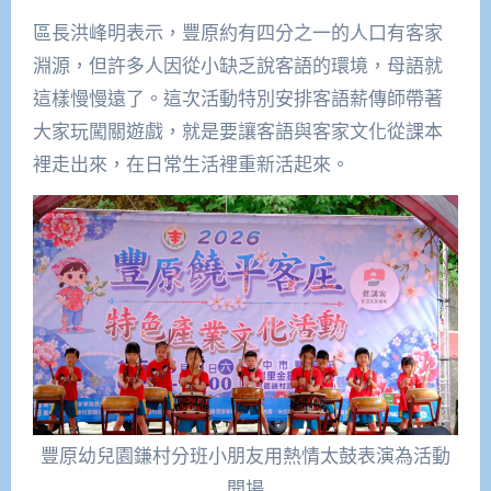
區長洪峰明表示，豐原約有四分之一的人口有客家
淵源，但許多人因從小缺乏說客語的環境，母語就
這樣慢慢遠了。這次活動特別安排客語薪傳師帶著
大家玩闖關遊戲，就是要讓客語與客家文化從課本
裡走出來，在日常生活裡重新活起來。
豐原幼兒園鎌村分班小朋友用熱情太鼓表演為活動
開場