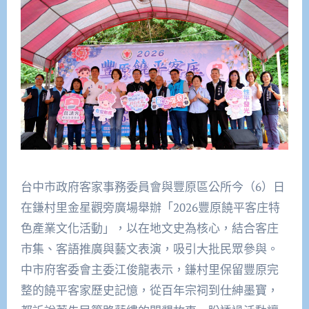
台中市政府客家事務委員會與豐原區公所今（6）日
在鎌村里金星觀旁廣場舉辦「2026豐原饒平客庄特
色產業文化活動」，以在地文史為核心，結合客庄
市集、客語推廣與藝文表演，吸引大批民眾參與。
中市府客委會主委江俊龍表示，鎌村里保留豐原完
整的饒平客家歷史記憶，從百年宗祠到仕紳墨寶，