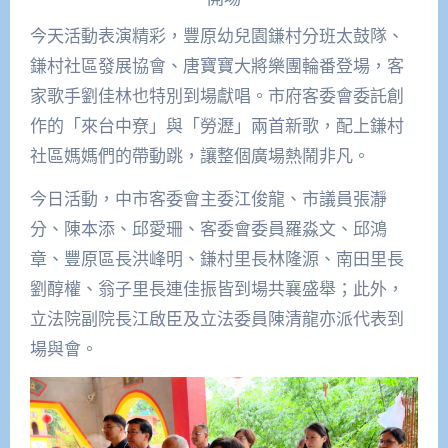
今天活動表演精彩，豐原幼兒園鎌村分班太鼓隊、
鎌村社區發展協會、唐寶寶大將樂團輪番登場，客
家歌手劉佳林也特別到場獻唱。市府客委會委託創
作的「來台中尞」與「勞瀝」兩首新歌，配上鎌村
社區媽媽們的帶動跳，讓整個廣場熱鬧非凡。
今日活動，中市客委會主委江俊龍、市議員張瀞
分、陳本添、邱愛珊、客委會委員羅淼文、邱鴻
章、豐原區長洪峰明、鎌村里長林隆源、南田里長
劉醇權、翁子里長連佳振皆到場共襄盛舉；此外，
立法院副院長江啟臣及立法委員陳清龍亦派代表到
場與會。