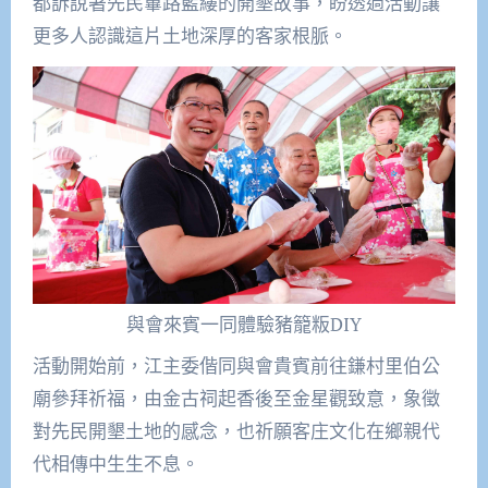
都訴說著先民篳路藍縷的開墾故事，盼透過活動讓
更多人認識這片土地深厚的客家根脈。
與會來賓一同體驗豬籠粄DIY
活動開始前，江主委偕同與會貴賓前往鎌村里伯公
廟參拜祈福，由金古祠起香後至金星觀致意，象徵
對先民開墾土地的感念，也祈願客庄文化在鄉親代
代相傳中生生不息。