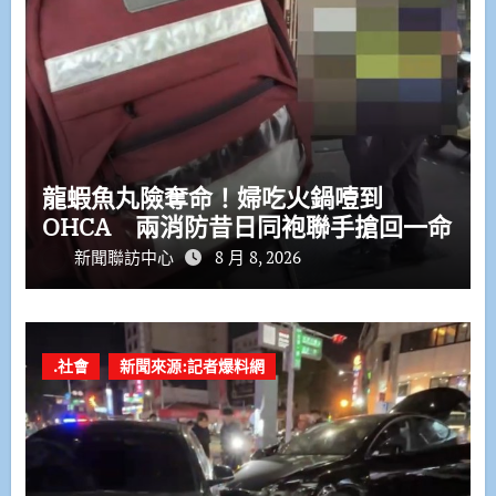
龍蝦魚丸險奪命！婦吃火鍋噎到
OHCA 兩消防昔日同袍聯手搶回一命
新聞聯訪中心
8 月 8, 2026
.社會
新聞來源:記者爆料網