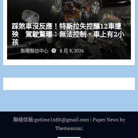
踩煞車沒反應！特斯拉失控釀12車遭
殃 駕駛驚曝：無法控制、車上有2小
孩
新聞聯訪中心
8 月 8, 2026
聯絡信箱:gotime1688@gmail.com
|
Paper News
by
Themeansar
.