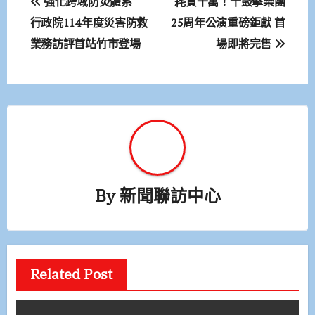
強化跨域防災體系
耗資千萬！十鼓擊樂團
章
行政院114年度災害防救
25周年公演重磅鉅獻 首
業務訪評首站竹市登場
場即將完售
導
覽
By
新聞聯訪中心
Related Post