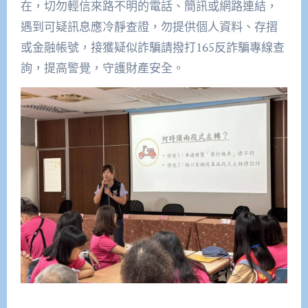
在，切勿輕信來路不明的電話、簡訊或網路連結，
遇到可疑訊息應冷靜查證，勿提供個人資料、存摺
或金融帳號，接獲疑似詐騙請撥打165反詐騙專線查
詢，提高警覺，守護財產安全。