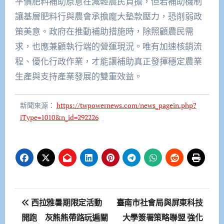
平價肥料補助原意在減輕農民負擔，但若補助機制
讓基層肥料行與農會承擔龐大墊款壓力，恐削弱政
策美意。政府在推動補助措施時，除照顧農民需
求，也應兼顧執行端的營運現況。唯有加速核銷流
程、優化行政作業，才能讓補助真正發揮穩定農業
生產與支持產業發展的雙重效益。
新聞來源：
https://twpowernews.com/news_pagein.php?
iType=1010&n_id=292226
文
西拉雅暑期限定活動
臺南市社會局與屏東科技
章
開跑 灰熊熊帶路玩遍關
大學簽署策略聯盟 強化