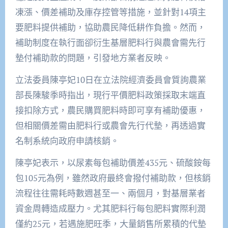
凍漲、價差補助及庫存控管等措施，並針對14項主
要肥料提供補助，協助農民降低耕作負擔。然而，
補助制度在執行面卻衍生基層肥料行與農會需先行
墊付補助款的問題，引發地方業者反映。
立法委員陳亭妃10日在立法院經濟委員會質詢農業
部長陳駿季時指出，現行平價肥料政策採取末端直
接扣除方式，農民購買肥料時即可享有補助優惠，
但相關價差需由肥料行或農會先行代墊，再透過實
名制系統向政府申請核銷。
陳亭妃表示，以尿素每包補助價差435元、硫酸銨每
包105元為例，雖然政府最終會撥付補助款，但核銷
流程往往需耗時數週甚至一、兩個月，對基層業者
資金周轉造成壓力。尤其肥料行每包肥料實際利潤
僅約25元，若遇施肥旺季，大量銷售所累積的代墊