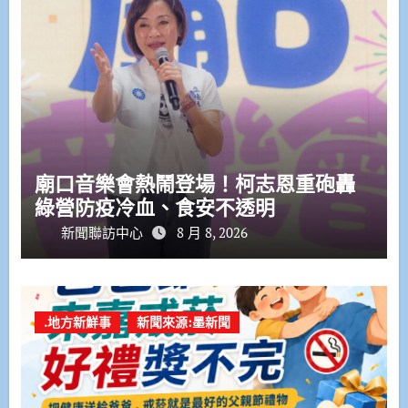
廟口音樂會熱鬧登場！柯志恩重砲轟
綠營防疫冷血、食安不透明
新聞聯訪中心
8 月 8, 2026
.地方新鮮事
新聞來源:墨新聞