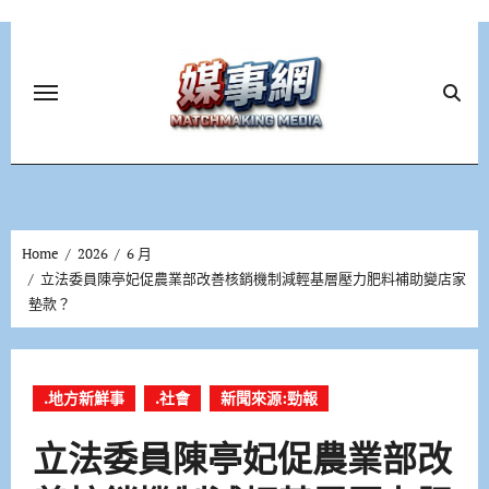
Skip
to
content
Home
2026
6 月
立法委員陳亭妃促農業部改善核銷機制減輕基層壓力肥料補助變店家
墊款？
.地方新鮮事
.社會
新聞來源:勁報
立法委員陳亭妃促農業部改