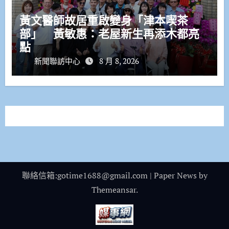
黃文醫師故居重啟變身「津本喫茶
部」 黃敏惠：老屋新生再添木都亮
點
新聞聯訪中心
8 月 8, 2026
聯絡信箱:gotime1688@gmail.com
|
Paper News
by
Themeansar
.