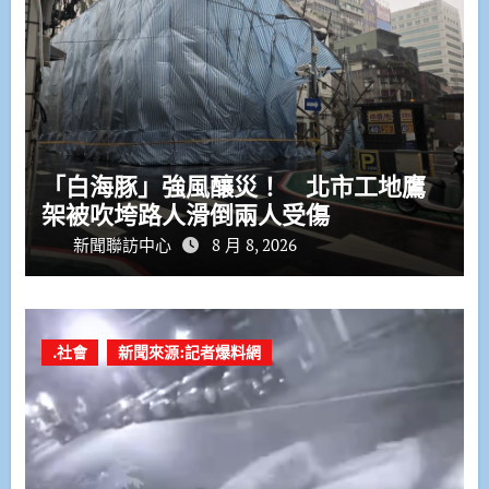
「白海豚」強風釀災！ 北市工地鷹
架被吹垮路人滑倒兩人受傷
新聞聯訪中心
8 月 8, 2026
.社會
新聞來源:記者爆料網