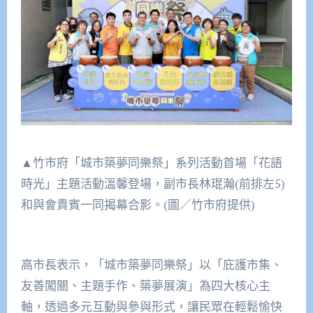
▲竹市府「城市築夢同樂祭」系列活動首場「花語
時光」主題活動溫馨登場，副市長林琨瀚(前排左5)
和與會貴賓一同揭幕合影。(圖／竹市府提供)
高市長表示，「城市築夢同樂祭」以「庇護市集、
友善闖關、主題手作、築夢展演」為四大核心主
軸，透過多元互動與參與形式，讓民眾在輕鬆愉快