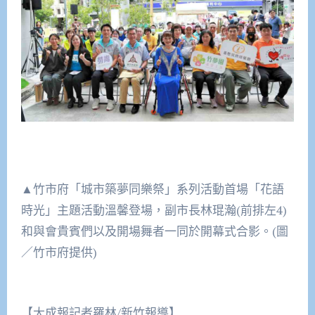
▲竹市府「城市築夢同樂祭」系列活動首場「花語
時光」主題活動溫馨登場，副市長林琨瀚(前排左4)
和與會貴賓們以及開場舞者一同於開幕式合影。(圖
／竹市府提供)
【大成報記者羅林/新竹報導】