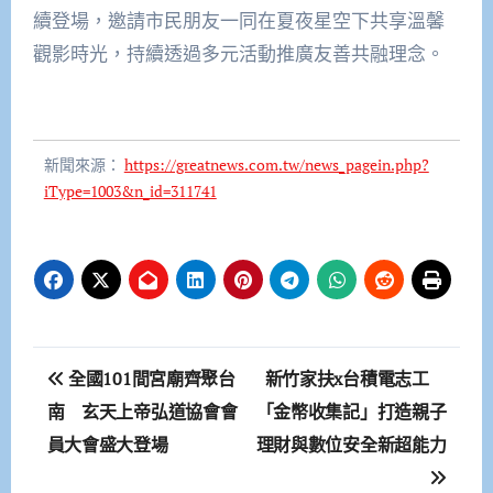
續登場，邀請市民朋友一同在夏夜星空下共享溫馨
觀影時光，持續透過多元活動推廣友善共融理念。
新聞來源：
https://greatnews.com.tw/news_pagein.php?
iType=1003&n_id=311741
文
全國101間宮廟齊聚台
新竹家扶x台積電志工
章
南 玄天上帝弘道協會會
「金幣收集記」打造親子
員大會盛大登場
理財與數位安全新超能力
導