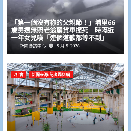
「第一個沒有祢的父親節！」埔里66
歲男遭無照老翁駕貨車撞死 時隔近
一年女兒嘆「連個道歉都等不到」
新聞聯訪中心
8 月 8, 2026
.社會
新聞來源:記者爆料網