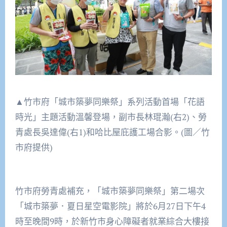
▲竹市府「城市築夢同樂祭」系列活動首場「花語
時光」主題活動溫馨登場，副市長林琨瀚(右2)、勞
青處長吳達偉(右1)和哈比屋庇護工場合影。(圖／竹
市府提供)
竹市府勞青處補充，「城市築夢同樂祭」第二場次
「城市築夢．夏日星空電影院」將於6月27日下午4
時至晚間9時，於新竹市身心障礙者就業綜合大樓接