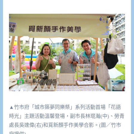
▲竹市府「城市築夢同樂祭」系列活動首場「花語
時光」主題活動溫馨登場，副市長林琨瀚(中)、勞青
處長吳達偉(右)和覓新顏手作美學合影。(圖／竹市
府提供)