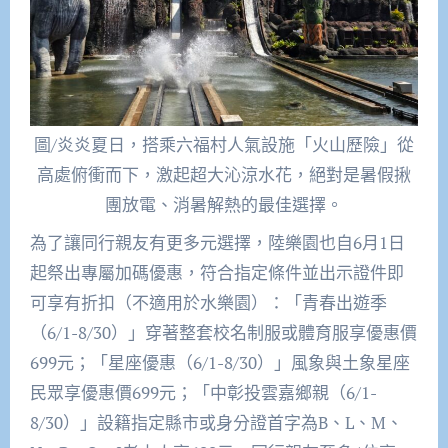
圖/炎炎夏日，搭乘六福村人氣設施「火山歷險」從
高處俯衝而下，激起超大沁涼水花，絕對是暑假揪
團放電、消暑解熱的最佳選擇。
為了讓同行親友有更多元選擇，陸樂園也自6月1日
起祭出專屬加碼優惠，符合指定條件並出示證件即
可享有折扣（不適用於水樂園）：「青春出遊季
（6/1-8/30）」穿著整套校名制服或體育服享優惠價
699元；「星座優惠（6/1-8/30）」風象與土象星座
民眾享優惠價699元；「中彰投雲嘉鄉親（6/1-
8/30）」設籍指定縣市或身分證首字為B、L、M、