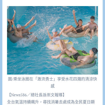
圖/乘坐泳圈在「激流勇士」享受水花四濺的清涼快
感
【News586／總社長孫崇文報導】
全台氣溫持續飆升，尋找消暑去處成為全民夏日顯