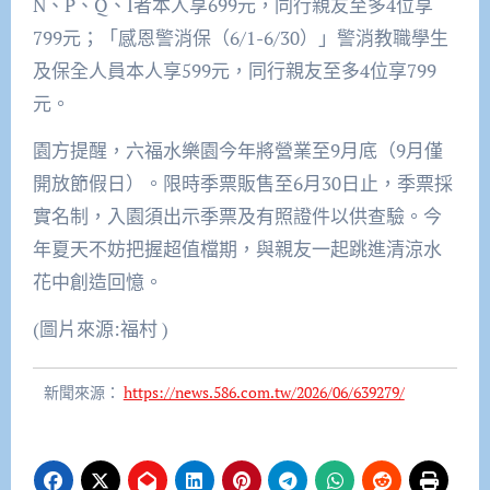
N、P、Q、I者本人享699元，同行親友至多4位享
799元；「感恩警消保（6/1-6/30）」警消教職學生
及保全人員本人享599元，同行親友至多4位享799
元。
園方提醒，六福水樂園今年將營業至9月底（9月僅
開放節假日）。限時季票販售至6月30日止，季票採
實名制，入園須出示季票及有照證件以供查驗。今
年夏天不妨把握超值檔期，與親友一起跳進清涼水
花中創造回憶。
(圖片來源:福村 )
新聞來源：
https://news.586.com.tw/2026/06/639279/