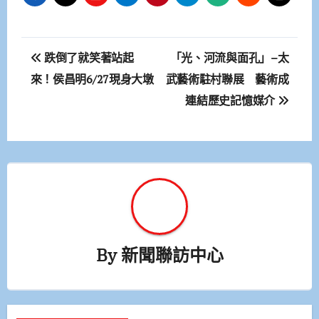
文
跌倒了就笑著站起
「光、河流與面孔」–太
章
來！侯昌明6/27現身大墩
武藝術駐村聯展 藝術成
連結歷史記憶媒介
導
覽
By
新聞聯訪中心