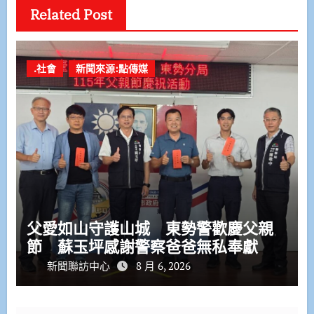
Related Post
.社會
新聞來源:點傳媒
父愛如山守護山城 東勢警歡慶父親
節 蘇玉坪感謝警察爸爸無私奉獻
新聞聯訪中心
8 月 6, 2026