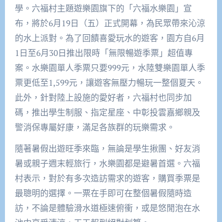
學。六福村主題遊樂園旗下的「六福水樂園」宣
布，將於6月19日（五）正式開幕，為民眾帶來沁涼
的水上派對。為了回饋喜愛玩水的遊客，園方自6月
1日至6月30日推出限時「無限暢遊季票」超值專
案。水樂園單人季票只要999元，水陸雙樂園單人季
票更低至1,599元，讓遊客無壓力暢玩一整個夏天。
此外，針對陸上設施的愛好者，六福村也同步加
碼，推出學生制服、指定星座、中彰投雲嘉鄉親及
警消保專屬好康，滿足各族群的玩樂需求。
隨著暑假出遊旺季來臨，無論是學生揪團、好友消
暑或親子週末輕旅行，水樂園都是避暑首選。六福
村表示，對於有多次造訪需求的遊客，購買季票是
最聰明的選擇。一票在手即可在整個暑假隨時造
訪，不論是體驗滑水道極速俯衝，或是悠閒泡在水