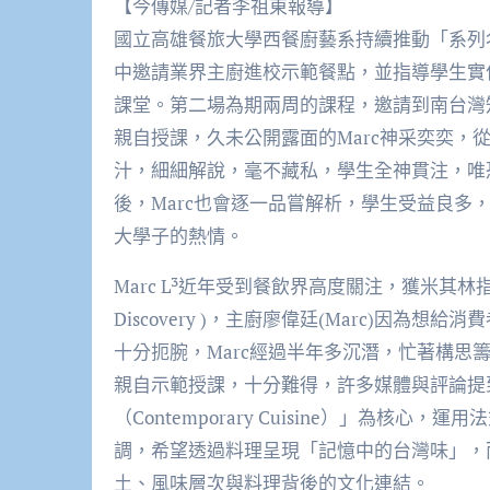
【今傳媒/記者李祖東報導】
國立高雄餐旅大學西餐廚藝系持續推動「系列
中邀請業界主廚進校示範餐點，並指導學生實
課堂。第二場為期兩周的課程，邀請到南台灣知名當代料
親自授課，久未公開露面的Marc神采奕奕，
汁，細細解說，毫不藏私，學生全神貫注，唯
後，Marc也會逐一品嘗解析，學生受益良多
大學子的熱情。
Marc L³近年受到餐飲界高度關注，獲米其林指南推
Discovery )，主廚廖偉廷(Marc)因
十分扼腕，Marc經過半年多沉潛，忙著構思
親自示範授課，十分難得，許多媒體與評論提到，
（Contemporary Cuisine）」為核
調，希望透過料理呈現「記憶中的台灣味」，
土、風味層次與料理背後的文化連結。