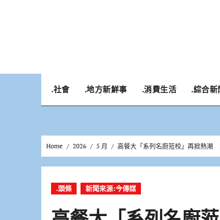
Skip
to
content
.社會
.地方新鮮事
.消費生活
.綜合新
Home
2026
5 月
高餐大「系列名廚蒞校」再掀熱潮 M
.頭條
新聞來源:今傳媒
高餐大「系列名廚蒞校