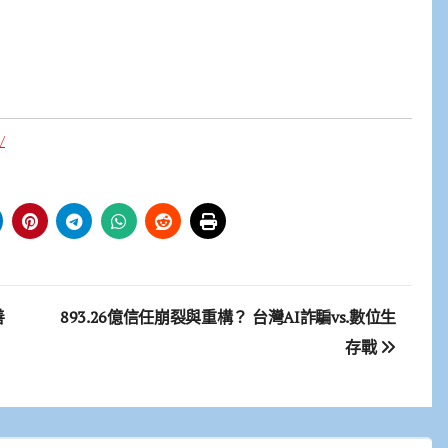
/
善
893.26億信任崩裂與重構？ 台灣AI詐騙vs.數位生
存戰