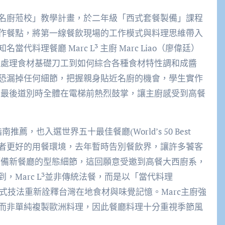
名廚蒞校」教學計畫，於二年級「西式套餐製備」課程
作餐點，將第一線餐飲現場的工作模式與料理思維帶入
理餐廳 Marc L³ 主廚 Marc Liao（廖偉廷）
從處理食材基礎刀工到如何綜合各種食材特性調和成醬
恐漏掉任何細節，把握親身貼近名廚的機會，學生實作
，最後道別時全體在電梯前熱烈鼓掌，讓主廚感受到高餐
薦，也入選世界五十最佳餐廳(World’s 50 Best
為想給消費者更好的用餐環境，去年暫時告別餐飲界，讓許多饕客
籌備新餐廳的型態細節，這回願意受邀到高餐大西廚系，
Marc L³並非傳統法餐，而是以「當代料理
心，運用法式技法重新詮釋台灣在地食材與味覺記憶。Marc主廚強
而非單純複製歐洲料理，因此餐廳料理十分重視季節風