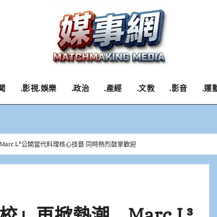
聞
.影視.娛樂
.政治
.產經
.文教
.影音
.運
arc L³公開當代料理核心技藝 同時熱烈鼓掌歡迎
」再掀熱潮 Marc L³