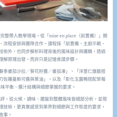
帶入教學現場，從「mise en place（前置備）」開
、流程安排與團隊合作。課程採「前置備、主廚示範、
技術外，也同步解析料理背後的風味設計與邏輯，透過
理解原理出發，而非只是記憶食譜步驟。
春季番茄沙拉／葵花籽醬／番茄凍」、「洋薏仁燉飯搭
刀佐羅曼斯可醬與蔥油」，以及「彰化玉露鴨搭配草莓
餐對風味平衡、醬汁結構與細節掌握的要求。
講評，從火候、調味、擺盤到整體風味皆細部分析，並現
理技術，更真實感受到業界對細節與工作態度的要求，
故事。